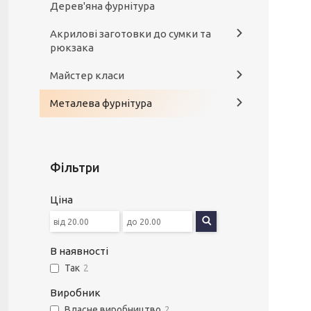
Дерев'яна фурнітура
Акрилові заготовки до сумки та
рюкзака
Майстер класи
Металева фурнітура
Фільтри
Ціна
В наявності
Так
2
Виробник
Власне виробництво
2