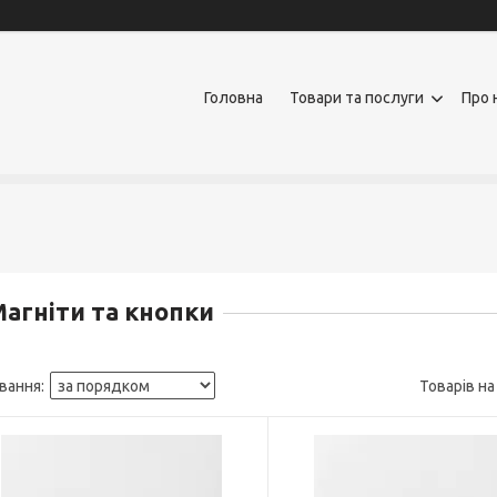
Головна
Товари та послуги
Про 
агніти та кнопки