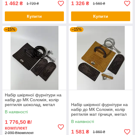
1 462
1 326
₴
₴
1 720 ₴
1 560 ₴
Купити
Купити
–15%
–15%
Набір шкіряної фурнітури на
набір до МК Соломія, колір
рептилія шоколад, метал
Набір шкіряної фурнітури на
срібло, дерево вугілля
набір до МК Соломія, колір
В наявності
рептилія мат гірчиця, метал
срібло, дерево вугілля
1 776,50
В наявності
₴/
комплект
1 581
₴
1 860 ₴
2 090 ₴/комплект