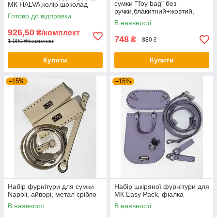
сумки "Toy bag" без
МК HALVA,колір шоколад
ручки,блакитний+жовтий,
Готово до відправки
метал срібло
В наявності
926,50
₴/комплект
748
₴
880 ₴
1 090 ₴/комплект
Купити
Купити
–15%
–15%
Набір фурнітури для сумки
Набір шкіряної фурнітури для
Napoli, айворі, метал срібло
МК Easy Pack, фіалка
В наявності
В наявності