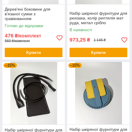
Дерев'яні боковини для
Набір шкіряної фурнітури для
в'язаної сумки з
рюкзака, колір рептилія мат
гравіюванням
руда, метал срібло
Петриківка,17.5х7.5
Готово до відправки
В наявності
476
₴/комплект
973,25
₴
1 145 ₴
560 ₴/комплект
Купити
Купити
–15%
–15%
Набір шкіряної фурнітури для
Набір шкіряної фурнітури для