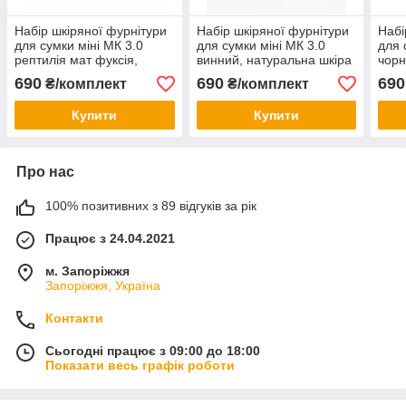
Набір шкіряної фурнітури
Набір шкіряної фурнітури
Набі
для сумки міні МК 3.0
для сумки міні МК 3.0
для 
рептилія мат фуксія,
винний, натуральна шкіра
чорн
натуральна шкіра
690
690
690
₴/комплект
₴/комплект
Купити
Купити
Про нас
100% позитивних з 89 відгуків за рік
Працює з 24.04.2021
м. Запоріжжя
Запоріжжя, Україна
Контакти
Сьогодні працює з 09:00 до 18:00
Показати весь графік роботи