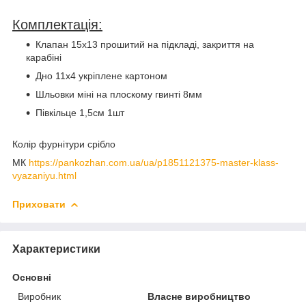
Комплектація:
Клапан 15х13 прошитий на підкладі, закриття на
карабіні
Дно 11х4 укріплене картоном
Шльовки міні на плоскому гвинті 8мм
Півкільце 1,5см 1шт
Колір фурнітури срібло
МК
https://pankozhan.com.ua/ua/p1851121375-master-klass-
vyazaniyu.html
Приховати
Характеристики
Основні
Виробник
Власне виробництво