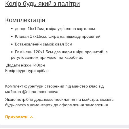
Колір будь-який з палітри
Комплектація:
денце 15х12см, шкіра укріплена картоном
Клапан 17х15см, шкіра на підкладі прошитий
Встановлений замок овал 3см
Ремінець 120х1.5см два шари шкіри прошитий, з
регулюванням пряжкою, на карабінах
Додати ніжки +40грн
Колір фурнітури срібло
Комплект фурнітури створений під майстер клас від
майстра @olena.masencova
Якщо потрібне додаткове посилання на майстра, вкажіть
будь-ласка у коментарях до оформлення замовлення
Приховати