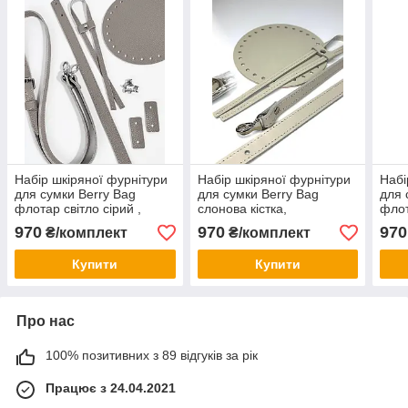
Набір шкіряної фурнітури
Набір шкіряної фурнітури
Набі
для сумки Berry Bag
для сумки Berry Bag
для 
флотар світло сірий ,
слонова кістка,
флот
натуральна шкіра
натуральна шкіра
нату
970
970
970
₴/комплект
₴/комплект
Купити
Купити
Про нас
100% позитивних з 89 відгуків за рік
Працює з 24.04.2021