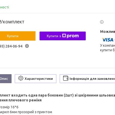
вності
₴/комплект
Купити
Купити з
У компан
93) 284-06-94
купити б
Опис
Характеристики
Інформація для замовлен
плект входить одна пара боковин (2шт) зі шкіряними шльовк
ення плечового реміня
Розмір 16*6
Акрил 6мм прозорий з принтом