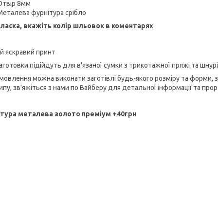
Отвір 8мм
Металева фурнітура срібло
ласка, вкажіть колір шльовок в коментарях
ий яскравий принт
аготовки підійдуть для в'язаної сумки з трикотажної пряжі та шнурі
амовлення можна виконати заготівлі будь-якого розміру та форми, 
ипу, зв'яжіться з нами по Вайберу для детальної інформації та про
тура металева золото преміум +40грн