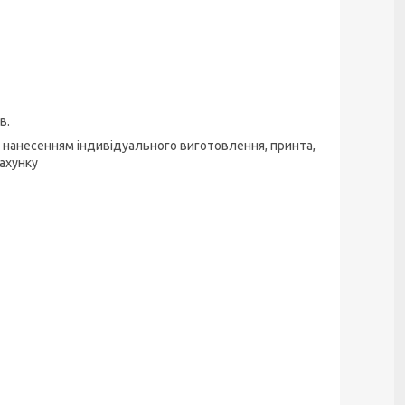
в.
з нанесенням індивідуального виготовлення, принта,
рахунку