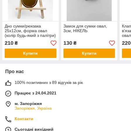
Дно сумки/рюкзака
Замок для сумки овал,
Клап
25х12см, форма овал
3см, НІКЕЛЬ
в'яз
(колір будь-який з палітри)
овал
210
130
220
₴
₴
Купити
Купити
Про нас
100% позитивних з 89 відгуків за рік
Працює з 24.04.2021
м. Запоріжжя
Запоріжжя, Україна
Контакти
Сьогодні вихідний