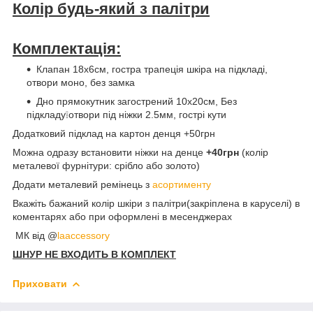
Колір будь-який з палітри
Комплектація:
Клапан 18х6см, гостра трапеція шкіра на підкладі,
отвори моно, без замка
Дно прямокутник загострений 10х20см, Без
підкладу❕отвори під ніжки 2.5мм, гострі кути
Додатковий підклад на картон денця +50грн
Можна одразу встановити ніжки на денце
+40грн
(колір
металевої фурнітури: срібло або золото)
Додати металевий ремінець з
асортименту
Вкажіть бажаний колір шкіри з палітри(закріплена в каруселі) в
коментарях або при оформлені в месенджерах
МК від @
laaccessory
ШНУР НЕ ВХОДИТЬ В КОМПЛЕКТ
Приховати