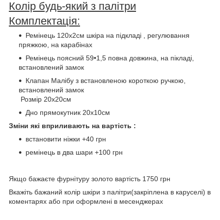
Колір будь-який з палітри
Комплектація:
Ремінець 120х2см шкіра на підкладі , регулювання
пряжкою, на карабінах
Ремінець поясний 59•1,5 повна довжина, на пікладі,
встановлений замок
Клапан Малібу з встановленою короткою ручкою,
встановлений замок
Розмір 20х20см
Дно прямокутник 20х10см
Зміни які вприливають на вартість :
встановити ніжки +40 грн
ремінець в два шари +100 грн
Якщо бажаєте фурнітуру золото вартість 1750 грн
Вкажіть бажаний колір шкіри з палітри(закріплена в каруселі) в
коментарях або при оформлені в месенджерах