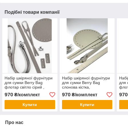
Подібні товари компанії
Набір шкіряної фурнітури
Набір шкіряної фурнітури
Набі
для сумки Berry Bag
для сумки Berry Bag
для 
флотар світло сірий ,
слонова кістка,
флот
натуральна шкіра
натуральна шкіра
нату
970
970
970
₴/комплект
₴/комплект
Купити
Купити
Про нас