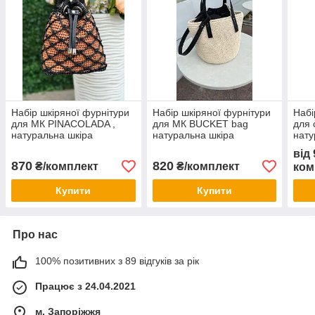
Набір шкіряної фурнітури
Набір шкіряної фурнітури
Набі
для МК PINACOLADA ,
для МК BUCKET bag
для 
натуральна шкіра
натуральна шкіра
нату
від
870
820
₴/комплект
₴/комплект
ком
Купити
Купити
Про нас
100% позитивних з 89 відгуків за рік
Працює з 24.04.2021
м. Запоріжжя