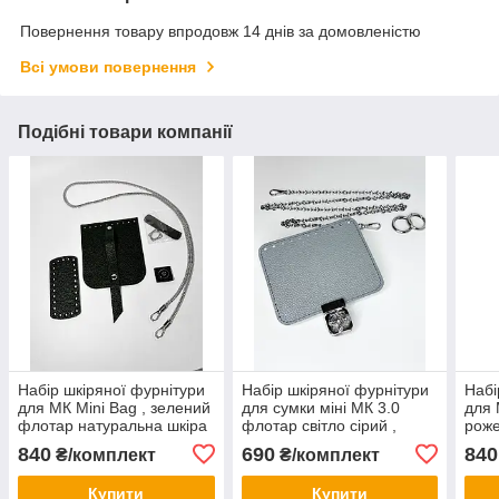
Повернення товару впродовж 14 днів за домовленістю
Всі умови повернення
Подібні товари компанії
Набір шкіряної фурнітури
Набір шкіряної фурнітури
Набі
для МК Mini Bag , зелений
для сумки міні МК 3.0
для 
флотар натуральна шкіра
флотар світло сірий ,
роже
натуральна шкіра
шкір
840
690
840
₴/комплект
₴/комплект
Купити
Купити