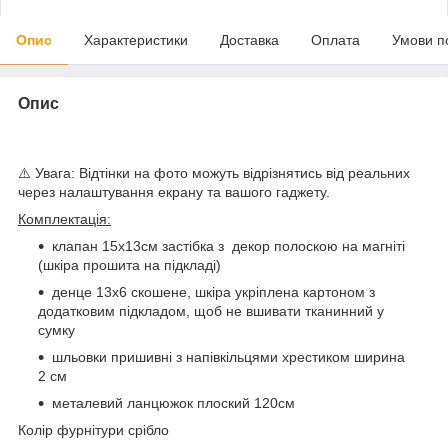
Опис
Характеристики
Доставка
Оплата
Умови п
Опис
⚠️ Увага: Відтінки на фото можуть відрізнятись від реальних
через налаштування екрану та вашого гаджету.
Комплектація:
клапан 15х13см застібка з декор полоскою на магніті
(шкіра прошита на підкладі)
денце 13х6 скошене, шкіра укріплена картоном з
додатковим підкладом, щоб не вшивати тканинний у
сумку
шльовки пришивні з напівкільцями хрестиком ширина
2 см
металевий ланцюжок плоский 120см
Колір фурнітури срібло